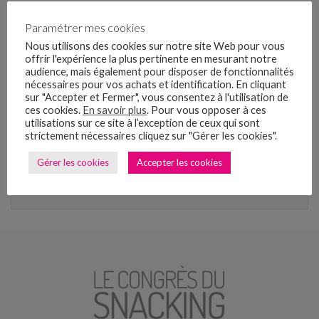
#CDS24. Restauration rapide, ceux qui se transforment
seront les gagnants de l’après-crise
Paramétrer mes cookies
Nous utilisons des cookies sur notre site Web pour vous
#CDS24. Coffeeshopisation des boulangeries, influences
offrir l'expérience la plus pertinente en mesurant notre
américaines et asiatiques, comment évolue le snacking ?
audience, mais également pour disposer de fonctionnalités
nécessaires pour vos achats et identification. En cliquant
Le Snacking en 2024, 5 tendances pour se démarquer !
sur "Accepter et Fermer", vous consentez à l'utilisation de
ces cookies.
En savoir plus
. Pour vous opposer à ces
#CDS24
utilisations sur ce site à l’exception de ceux qui sont
strictement nécessaires cliquez sur "Gérer les cookies".
#CDS24 Le snacking en 2024 : 20 chiffres clés que tout
entrepreneur moderne se doit de connaître
Gérer les cookies
Accepter les cookies
La pizza, un moteur pour la vente à emporter