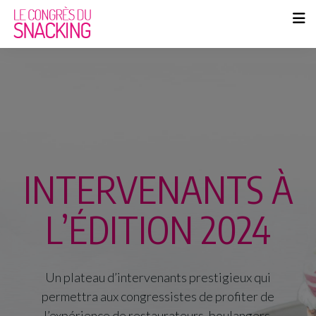
INTERVENANTS À
L’ÉDITION 2024
Un plateau d’intervenants prestigieux qui
permettra aux congressistes de profiter de
l’expérience de restaurateurs, boulangers,